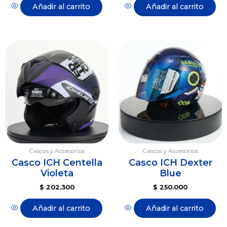
Añadir al carrito
Añadir al carrito
Cascos y Accesorios
Cascos y Accesorios
Casco ICH Centella
Casco ICH Dexter
Violeta
Blue
$
202.300
$
250.000
Añadir al carrito
Añadir al carrito