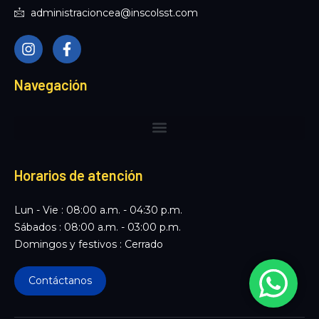
administracioncea@inscolsst.com
I
F
n
a
s
c
t
e
Navegación
a
b
g
o
r
o
a
k
m
-
f
Horarios de atención
Lun - Vie : 08:00 a.m. - 04:30 p.m.
Sábados : 08:00 a.m. - 03:00 p.m.
Domingos y festivos : Cerrado
Contáctanos