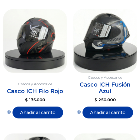
Cascos y Accesorios
Casco ICH Fusión
Cascos y Accesorios
Casco ICH Filo Rojo
Azul
$
175.000
$
250.000
Añadir al carrito
Añadir al carrito