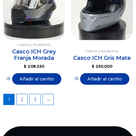
Cascos y Accesorios
Casco ICH Grey
Cascos y Accesorios
Franja Morada
Casco ICH Gris Mate
$
208.250
$
250.000
Añadir al carrito
Añadir al carrito
1
2
3
→