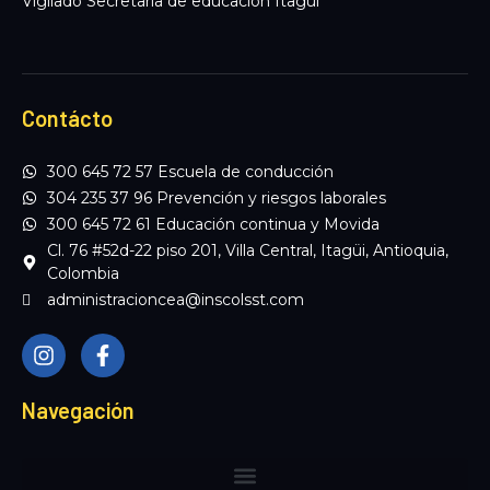
Vigilado Secretaria de educación Itagüi
Contácto
300 645 72 57 Escuela de conducción
304 235 37 96 Prevención y riesgos laborales
300 645 72 61 Educación continua y Movida
Cl. 76 #52d-22 piso 201, Villa Central, Itagüi, Antioquia,
Colombia
administracioncea@inscolsst.com
I
F
n
a
s
c
t
e
Navegación
a
b
g
o
r
o