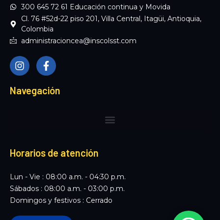
300 645 72 61 Educación continua y Movida
Cl. 76 #52d-22 piso 201, Villa Central, Itagüi, Antioquia,
Colombia
administracioncea@inscolsst.com
I
F
n
a
s
c
t
e
Navegación
a
b
g
o
r
o
a
k
m
-
f
Horarios de atención
Lun - Vie : 08:00 a.m. - 04:30 p.m.
Sábados : 08:00 a.m. - 03:00 p.m.
Domingos y festivos : Cerrado