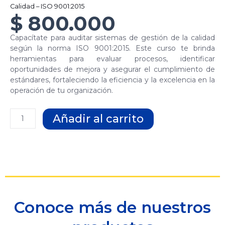
Calidad – ISO 9001:2015
$
800.000
Capacítate para auditar sistemas de gestión de la calidad
según la norma ISO 9001:2015. Este curso te brinda
herramientas para evaluar procesos, identificar
oportunidades de mejora y asegurar el cumplimiento de
estándares, fortaleciendo la eficiencia y la excelencia en la
operación de tu organización.
Auditor
Añadir al carrito
Interno
en
Gestión
de
la
Calidad
–
ISO
Conoce más de nuestros
9001:2015
cantidad