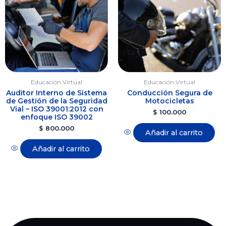
Educación Virtual
Educación Virtual
Auditor Interno de Sistema
Conducción Segura de
de Gestión de la Seguridad
Motocicletas
Vial – ISO 39001:2012 con
$
100.000
enfoque ISO 39002
$
800.000
Añadir al carrito
Añadir al carrito