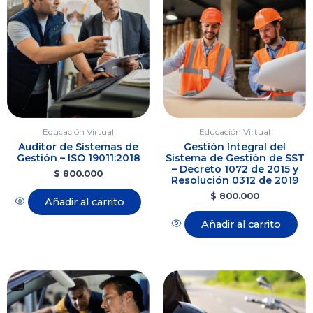
Educación Virtual
Educación Virtual
Auditor de Sistemas de
Gestión Integral del
Gestión – ISO 19011:2018
Sistema de Gestión de SST
– Decreto 1072 de 2015 y
$
800.000
Resolución 0312 de 2019
$
800.000
Añadir al carrito
Añadir al carrito