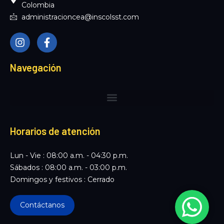
Colombia
administracioncea@inscolsst.com
I
F
n
a
s
c
t
e
Navegación
a
b
g
o
r
o
a
k
m
-
f
Horarios de atención
Lun - Vie : 08:00 a.m. - 04:30 p.m.
Sábados : 08:00 a.m. - 03:00 p.m.
Domingos y festivos : Cerrado
Contáctanos